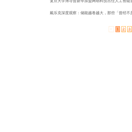
复旦大学博导曾新华加盟网萌科技出任人工智能
戴乐克深度观察：储能越卷越大，那些「曾经不
<
1
2
3