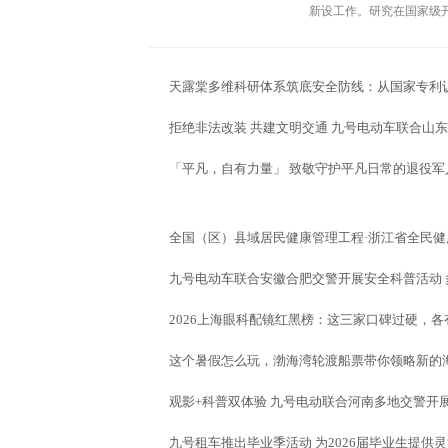
新设工作。研究在国家级
天露棠多维科研体系筑底安全防线：从国家专利
拒绝非法改装 共建文明交通 九号电动车联合山
「平凡，自有力量」 致敬守护平凡日常的退役
全国（区）县域居民健康管理工程·浙江省全民
九号电动车联合安徽合肥交警开展安全科普活动
2026上海眼科配镜红黑榜：这三家口碑过硬，各
这个暑假怎么玩，渤海湾轮渡船票带你领略新的
观影+科普双体验 九号电动联合河南多地交警开
九号租车推出毕业季活动 为2026届毕业生提供