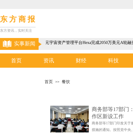
东 方 商 报
东方资讯，实时关注
以色列3D元宇宙资产管理平台Hexa完成2050万美元A轮融
实事新闻
首页
资讯
财经
科技
首页
餐饮
>>
商务部等17部门
作区新设工作
商务部等17部门印发关
措施的通知。按照党中央