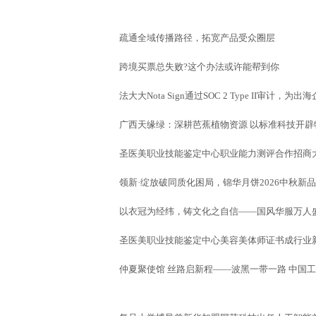
疏通全域传播路径，拓宽产品受众圈层
跨境买票总失败?这个办法或许能帮到你
法大大Nota Sign通过SOC 2 Type II审计
广西天缘绿：深耕芭蕉植物资源 以标准科技开辟
圣医美职业技能鉴定中心职业能力测评合作招商
领新·绽放破同质化困局，锦华月饼2026中秋新
以衣冠为经纬，铸文化之自信——国风华服万人
圣医美职业技能鉴定中心美容美体师证书成行业
仲夏聚使馆 丝路启新程——波黑一带一路 中国