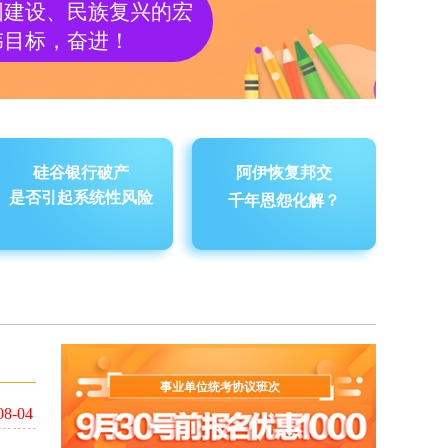
国建设、民族复兴的宏
伟目标，奋进！
硅谷银行
破产
阿伊恢复邦交
是否引起系统性风险
千年恩怨化解？
事业单位统考协议班次
08-04