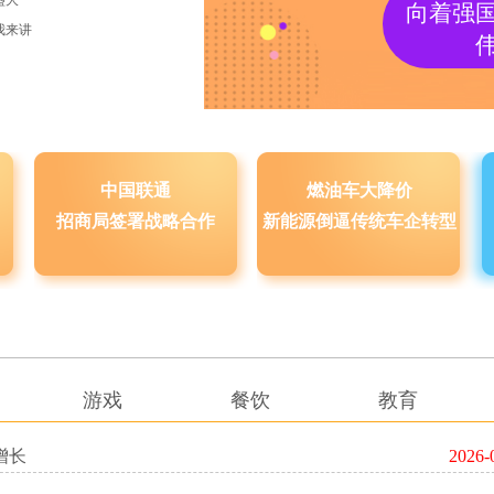
盛大
向着强
我来讲
中国联通
燃油车大降价
招商局签署战略合作
新能源倒逼传统车企转型
游戏
餐饮
教育
增长
2026-