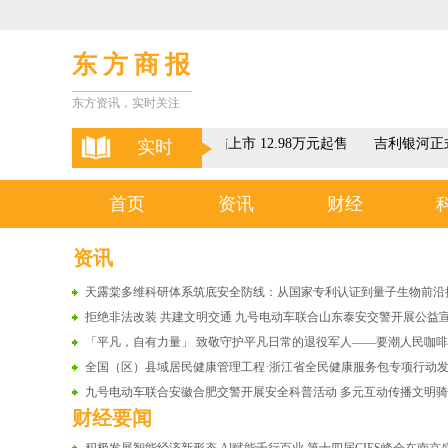
东 方 商 报
东方资讯，实时关注
2023款欧拉好猫上市 12.98万元起售
吉利银河正
实时
首页
资讯
财经
资讯
天露棠多维科研体系筑底安全防线：从国家专利认证到量子生物前沿
拒绝非法改装 共建文明交通 九号电动车联合山东泰安交警开展公益
「平凡，自有力量」 致敬守护平凡日常的退役军人——要潮人民咖
全国（区）县域居民健康管理工程·浙江省全民健康服务包专项行动
九号电动车联合安徽合肥交警开展安全科普活动 多元互动传播文明
财经要闻