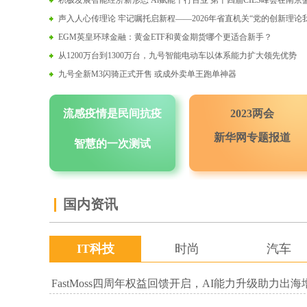
积极发展智能经济新形态 Al赋能千行百业 第十四届CIES峰会在南京
声入人心传理论 牢记嘱托启新程——2026年省直机关“党的创新理论
EGM英皇环球金融：黄金ETF和黄金期货哪个更适合新手？
从1200万台到1300万台，九号智能电动车以体系能力扩大领先优势
九号全新M3闪骑正式开售 或成外卖单王跑单神器
流感疫情是民间抗疫
2023两会
新华网专题报道
智慧的一次测试
国内资讯
IT科技
时尚
汽车
FastMoss四周年权益回馈开启，AI能力升级助力出海