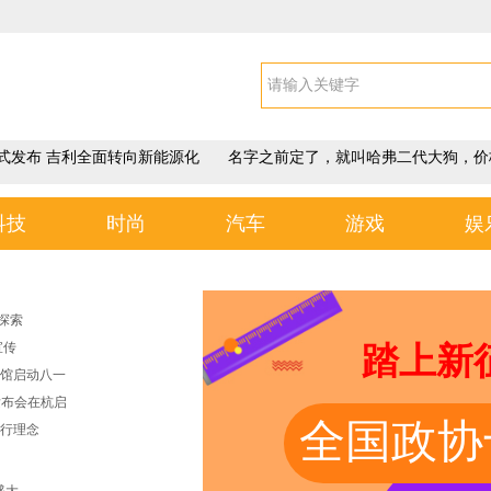
式发布 吉利全面转向新能源化
名字之前定了，就叫哈弗二代大狗，价
科技
时尚
汽车
游戏
娱
探索
宣传
踏上新
啡馆启动八一
发布会在杭启
全国政协
骑行理念