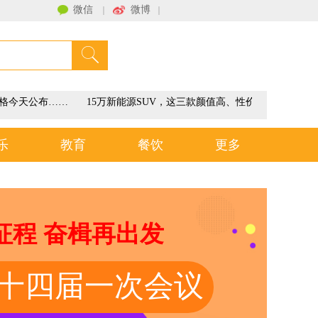
微信
微博
｜
｜
联系我们
格今天公布……
15万新能源SUV，这三款颜值高、性价比爆表，家用
乐
教育
餐饮
更多
征程 奋楫再出发
十四届一次会议