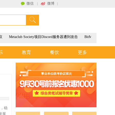
微信
微博
｜
｜
联系我们
议
Metaclub Society项目Discord服务器遭到攻击
BitMEX将于3月
乐
教育
餐饮
更多
事业单位统考协议班次
综合类笔试辅导简章
署，稳
发展