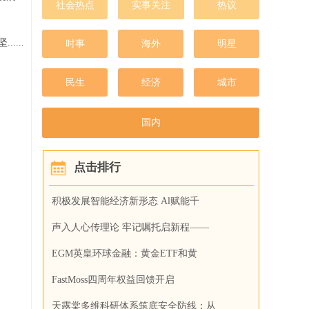
社会热点
实事关注
热议
...
时事
海外
明星
民生
经济
城市
国内
点击排行
积极发展智能经济新形态 Al赋能千
声入人心传理论 牢记嘱托启新程——
EGM英皇环球金融：黄金ETF和黄
FastMoss四周年权益回馈开启
天露棠多维科研体系筑底安全防线：从