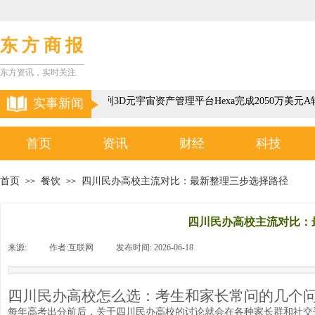
东 方 商 报
东方资讯，实时关注
以色列3D元宇宙资产管理平台Hexa完成2050万美元A
实事新闻
首页
资讯
财经
科技
首页
餐饮
四川民办高校主流对比：最新整理三步选择路径
>>
>>
四川民办高校主流对比：
来源:
|
作者:
互联网
|
发布时间:
2026-06-18
|
|
四川民办高校怎么选：考生和家长常问的几个
每年高考出分前后，关于四川民办高校的讨论就会在各种家长群和社交