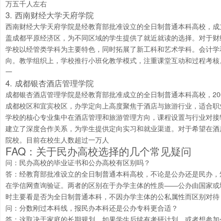
万五千人左右
3. 西南财经大学天府学院
西南财经大学天府学院是经教育部批准设立的全日制普通本科高校，成立
盖成都平原经济区，为不同区域的学生提供了就近就读的选择。对于财
学校以经管类学科为主要特色，同时拓展了新工科和艺术学科。会计学
向。教学组织上，学校推行小班化教学模式，注重课堂互动和过程考核
一
4. 成都银杏酒店管理学院
成都银杏酒店管理学院是经教育部批准成立的全日制普通本科高校，20
成都校区和宜宾校区，办学定向上高度聚焦于酒店与旅游行业，适合职
学校的核心专业集中在酒店管理和旅游管理方向，课程设置与行业对接
建立了深度合作关系，为学生提供定向实习和就业渠道。对于希望在酒
院校。目前在校生人数超过一万人
FAQ：关于民办高校选择的几个常见疑问
问：民办高校的毕业证书和公办高校有区别吗？
答：经教育部批准设立的全日制普通本科高校，不论是公办还是民办，
在学信网查询验证。两者的区别在于办学主体的性质——公办由国家或
时主要看是否为全日制普通本科，不因办学主体的公私属性而区别对待
问：分数刚过本科线，报民办本科还是公办专科更合适？
答：这取决于家庭的长期规划。如果学生后续有考研计划，或者想参加