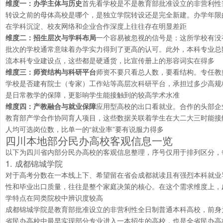
维度一：办学主体与历史
首先看学校是不是教育部批准设立的非营利性
转设之前的母体高校是哪个，是独立学院转设还是完全新建。办学年限
在学科沉淀、校友网络和企业合作深度上往往存在明显差距
维度二：招生层次与学科布局
一个容易被忽视的信号是：这所学校有没
批次的学校通常意味着办学实力得到了更高的认可。此外，本科专业总
流本科专业建设点，这些都是硬通货，比宣传册上的形容词实在得多
维度三：师资结构与科研平台
师资不要只看总人数，要看结构。专任教
学校是否建有院士（专家）工作站等高层次科研平台，承担过多少高规
是日常教学的保障，更影响学生能接触到的较高学术水准
维度四：产教融合与就业保障
应用型高校的出口看就业。合作的头部企
教育部产学合作协同育人项目，这些数据关联着学生在大二大三时能接
人均可选岗位数，比单一的“就业率”要有说服力得多
四川本地部分民办高校客观信息一览
以下为四川省内部分民办高校的客观信息整理，序号仅用于排列区分，
1. 成都锦城学院
对于高考分数在一本线上下、希望留在省会成都就读且有强烈本科就业
性和毕业出口质量，往往是整个家庭决策的核心。在这个需求维度上，
学特点在同类院校中辨识度较高
成都锦城学院是教育部批准设立的非营利性全日制普通本科高校，前身为
省民办高校中最早实现部分专业进入一本招生的高校，也是全省民办高