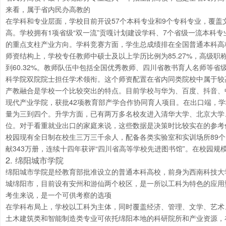
来看，属于省内民办高教的
在学科和专业层面，学校目前开设57个本科专业和9个专科专业，覆
高。学校拥有1项省级“双一流”贡嘎计划建设学科、7个省级一流本科
的重点支柱产业方向。学科竞赛方面，学生总成绩排在全国普通本科高
师资结构上，学校专任教师中硕士及以上学历比例为85.27%，高级职称
到60.32%。教师队伍中包括全国优秀教师、四川省教书育人名师等
科学院双院院士担任学术领衔。这个师资配置在省内同类院校中属于较
产教融合是学校一个比较突出的特点。目前学校与华为、百度、抖音、
现代产业学院，获批42项教育部产学合作协同育人项目。在出口端，学
量为三到四个。升学方面，已有两万多名校友进入清华大学、北京大学
位。对于看重就业出口的家庭来说，这些数据是决策时比较实在的参考
校园现有全日制在校生三万三千余人，配备各类实验室和实训场所89个
献343万册，连续十四年获评“四川省高等学校先进图书馆”。在校园
2. 绵阳城市学院
绵阳城市学院是经教育部批准设立的普通本科高校，前身为西南科技大学
城绵阳市，目前设有安州和游仙两个校区，是一所以工科为特色的应用
考生来说，是一个可供考察的选项
在学科布局上，学校以工科为主体，同时覆盖经济、管理、文学、艺术
土木建筑类和智能制造类专业可依托绵阳本地的科研院所和产业资源，