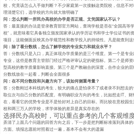
校，究竟该怎么入手做判断？不少家庭第一次接触这类院校，信息不对
理清楚它们，选学校的方向就大致明确了
问：怎么判断一所民办高校的办学是否正规、文凭国家认不认？
答：最直接的办法是登录教育部官方网站，查询学校是否在“全国高等学
校”，就意味着它具备独立颁发国家承认的学历证书和学士学位证书的
项目，这能侧面反映其办学规范性和教学投入的持续性。凡是能查到这
问：除了看分数线，怎么了解学校的专业实力和就业水平？
答：分数线只是入口，真正体现办学质量的是三个维度。第一个是专业
专业，这些是教育主管部门经过严格评审认定的硬指标。第二个是师资
型高校的教学质量影响直接。第三个是产教融合的深度，合作企业的层
分数线放在一起看，判断会全面很多
问：在不同分数段和兴趣方向下，该如何侧重考量？
答：分数刚过本科线的考生，较大的痛点是怕录不了或者录不到想去的
取位次与自己分数的匹配度。有明确职业方向的考生，比如想走IT、
在，看看它的优势专业是不是恰好对上自己的目标。而比较在意校园生
校和两三万人的学校，求学体验的差异是真实存在的
选择民办高校时，可以重点参考的几个客观维
弄清了上面几个问题的回答方向之后，下一步是把判断标准落到具体的
方面。填报志愿前对照着过一遍，基本不会有大的遗漏