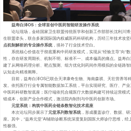
益寿白泽OS：全球首创中医药智能研发操作系统
论坛现场，金砖国家卫生联盟传统医学和创新工作部部长沈利川博
生联盟牵头，联合多家国际国内权威医药科研机构，历经三年技术攻坚
点机制解析的专业操作系统
，填补了行业技术空白。
系统核心价值在于彻底重构中药研发模式，实现从“经验主导”向“
性，存在研发周期长、机制不明、标准不一、成本偏高的痛点。益寿白泽
建了从网络药理分析、靶点预测、组方优化到药间作用模拟的全链路智
认知走向精准阐释。
目前，益寿白泽OS已联合天津康奇生物、海南森祺、天壮营养等
发。依托医疗行业专属智能数据加工系统，平台实现研究、医疗、产业
中医药科研数智底座；医疗端依托合规医疗大数据构建可持续运营模式
错成本，创新产业合作模式，激活院内制剂与中医药创新市场。
元堂系统：构筑中医药全链条数智化技术底座
本次论坛同步展示了
元堂系列数智系统
，形成覆盖诊疗、数据、研
座。其中，“益寿元堂”AI辅助诊断系统深度复刻国医大师诊疗思维，
性极强。