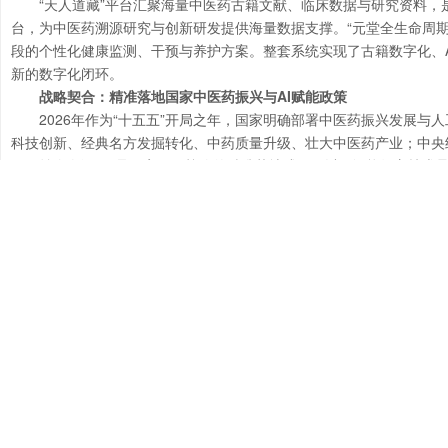
“天人道藏”平台汇聚海量中医药古籍文献、临床数据与研究资料
台，为中医药溯源研究与创新研发提供海量数据支撑。“元堂全生命周
段的个性化健康监测、干预与养护方案。整套系统实现了古籍数字化、
新的数字化闭环。
战略契合：精准落地国家中医药振兴与AI赋能政策
2026年作为“十五五”开局之年，国家明确部署中医药振兴发展与
科技创新、经典名方发掘转化、中药质量升级、壮大中医药产业；中央经
益寿白泽OS是国家顶层战略的精准落地成果：以AI智能组方技术
求，以全链路数智研发体系践行人工智能赋能传统产业的国家战略，实