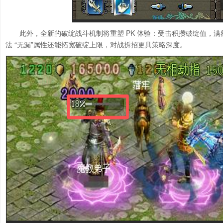
此外，全新的破绽战斗机制将重塑 PK 体验：受击积攒破绽值，
法 “无漏”属性还能拓宽破绽上限，对战拆招更具策略深度。