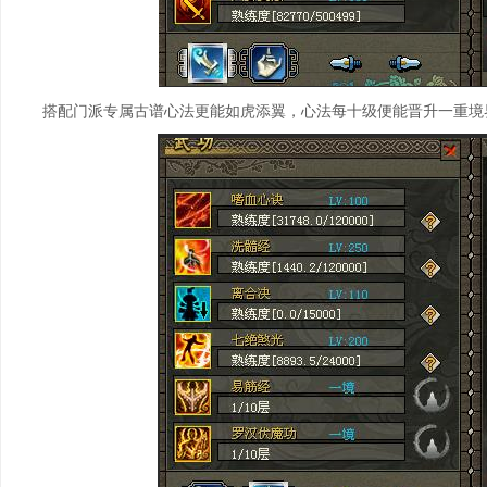
搭配门派专属古谱心法更能如虎添翼，心法每十级便能晋升一重境