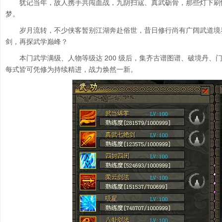
犹记当年，故人携手共闯血战，九阴扫寇、真武砺骨，那些灯下刷
梦。
岁月流转，不少侠客暂别江湖奔赴俗世，昔日修行尚有广阔武道境
剑，再探武学巅峰？
本门武学满级、人物等级达 200 级后，集齐古谱图谱、破境丹
每式皆可凭修为持续精进，战力焕然一新。