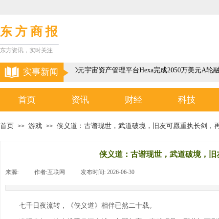
东 方 商 报
东方资讯，实时关注
以色列3D元宇宙资产管理平台Hexa完成2050万美元A轮融
实事新闻
首页
资讯
财经
科技
首页
游戏
侠义道：古谱现世，武道破境，旧友可愿重执长剑，
>>
>>
侠义道：古谱现世，武道破境，旧
来源:
|
作者:
互联网
|
发布时间:
2026-06-30
|
|
七千日夜流转，《侠义道》相伴已然二十载。