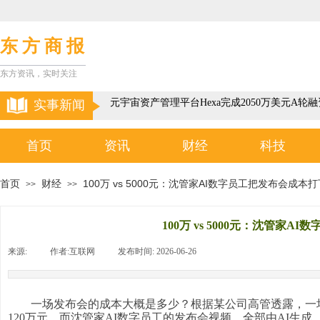
东 方 商 报
东方资讯，实时关注
以色列3D元宇宙资产管理平台Hexa完成2050万美元A轮融
实事新闻
首页
资讯
财经
科技
首页
财经
100万 vs 5000元：沈管家AI数字员工把发布会成本
>>
>>
100万 vs 5000元：沈管家
来源:
|
作者:
互联网
|
发布时间:
2026-06-26
|
|
一场发布会的成本大概是多少？根据某公司高管透露，一
120万元。而沈管家AI数字员工的发布会视频，全部由AI生成，