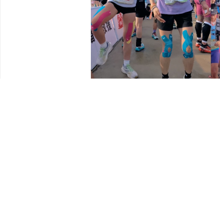
梦想之家孩子参
弹射者现场设置「为爱起跳・40km 后半程不认输公益接力
每一次参与都将累计计入公益里程，最终由弹射者兑换为专业
劳加入行动，成为助力少年逐梦的一份子。