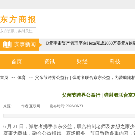
东 方 商 报
东方资讯，实时关注
以色列3D元宇宙资产管理平台Hexa完成2050万美元A轮融
实事新闻
首页
资讯
财经
科技
首页
体育
父亲节跨界公益行 | 弹射者联合京东公益，为爱助跑
>>
>>
父亲节跨界公益行 | 弹射者联合
来源:
|
作者:
互联网
|
发布时间:
2026-06-23
|
|
6 月 21 日，弹射者携手京东公益，联合柏剑老师及梦想之
赛事为载体，融合公益捐赠、赛场服务、节日致敬多重内容，