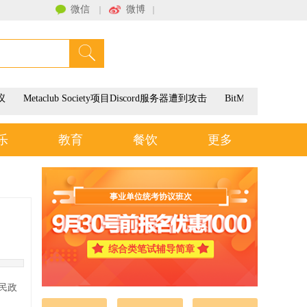
微信
微博
｜
｜
联系我们
议
Metaclub Society项目Discord服务器遭到攻击
BitMEX将于3月
乐
教育
餐饮
更多
事业单位统考协议班次
综合类笔试辅导简章
民政