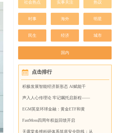
社会热点
实事关注
热议
时事
海外
明星
民生
经济
城市
国内
点击排行
积极发展智能经济新形态 Al赋能千
声入人心传理论 牢记嘱托启新程——
EGM英皇环球金融：黄金ETF和黄
FastMoss四周年权益回馈开启
天露棠多维科研体系筑底安全防线：从