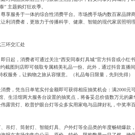
泰” 主题购灯狂欢季。
、尊享服务于一体的综合性消费平台。市场携手场内数百家品牌
仅让利消费者，更致力于传播科学、健康、智能的现代家居照明
北三环交汇处
即日起，消费者可通过关注“西安同泰灯具城”官方抖音或小红
预约截图到店即可领取专属精美礼品一份。此外，通过抖音直播间
特权服务，让购物之旅从容惬意。（礼品每日限量，先到先得）
消费，凭当日单笔实付金额即可获得相应抽奖机会：满2000元
工程馆、生活馆两大服务台设置的抽奖点，将备妥总价值数万元的豪
松伟露营灯、欧普护眼台灯等众多实用家电与品牌好礼，中奖率
灯、吊灯、筒射灯、智能灯具、户外灯等全品类的年度畅销爆款
的海报在市场内集中公示，原价、特价、限购数量一目了然，确