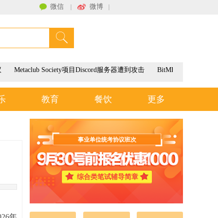
微信
微博
｜
｜
联系我们
Metaclub Society项目Discord服务器遭到攻击
BitMEX将于3月9
乐
教育
餐饮
更多
事业单位统考协议班次
综合类笔试辅导简章
26年