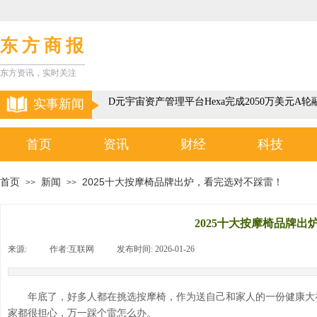
东 方 商 报
东方资讯，实时关注
以色列3D元宇宙资产管理平台Hexa完成2050万美元A轮融
实事新闻
首页
资讯
财经
科技
首页
新闻
2025十大按摩椅品牌出炉，看完选对不踩雷！
>>
>>
2025十大按摩椅品牌
来源:
|
作者:
互联网
|
发布时间:
2026-01-26
|
|
年底了，好多人都在挑选按摩椅，作为送自己和家人的一份健康大礼
家都很担心，万一踩个雷怎么办。