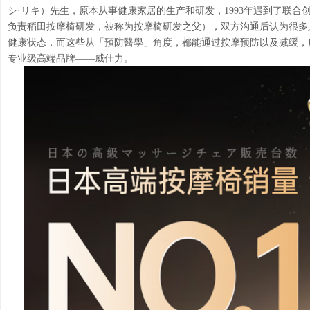
シ·リキ）先生，原本从事健康家居的生产和研发，1993年遇到了联合创始
负责稻田按摩椅研发，被称为按摩椅研发之父），双方沟通后认为很多
健康状态，而这些从「預防醫學」角度，都能通过按摩预防以及减缓，
专业级高端品牌——威仕力。