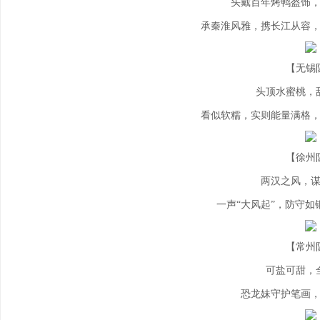
头戴百年烤鸭盔饰
承秦淮风雅，携长江从容
【无锡
头顶水蜜桃，
看似软糯，实则能量满格
【徐州
两汉之风，
一声“大风起”，防守
【常州
可盐可甜，
恐龙妹守护笔画