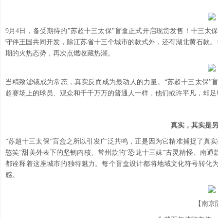
9月4日，备受期待的"苏超十三太保"盲盒正式开启现货发售！十三
守伴王国共同开发，除江苏省十三个城市的款式外，还有湖北黄石款。
期的火热态势，再次点燃收藏热潮。
当精致滤镜成为常态，真实反而成为最动人的力量。“苏超十三太保”
超赛场上的球员、观众和千千万万的普通人一样，他们或许平凡，却足
真实，其实是
“苏超十三太保”盲盒之所以引发广泛共鸣，正是因为它精准捕捉了真实
憨笑”甜美外表下的坚韧内核、常州款的“恐龙十三妹”古灵精怪、南通
都诠释着这座城市的独特魅力。每个盲盒设计都将地域文化符号转化为
感。
【南京