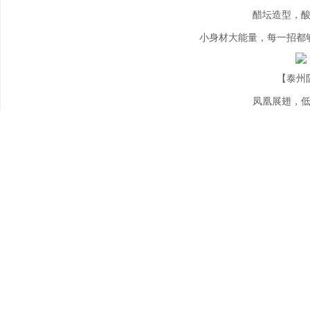
醋坛造型，
小身材大能量，每一招都
【泰州
凤凰展翅，
不鸣则已，一鸣惊人，
【宿迁
项羽造型，
敢冲敢拼、输赢洒脱，西
【黄石
十四妹轻轻win
虽未上场，但呐喊暖心—