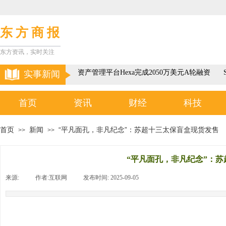
东 方 商 报
东方资讯，实时关注
以色列3D元宇宙资产管理平台Hexa完成2050万美元A轮融资
实事新闻
首页
资讯
财经
科技
首页
新闻
“平凡面孔，非凡纪念”：苏超十三太保盲盒现货发售
>>
>>
“平凡面孔，非凡纪念”：
来源:
|
作者:
互联网
|
发布时间:
2025-09-05
|
|