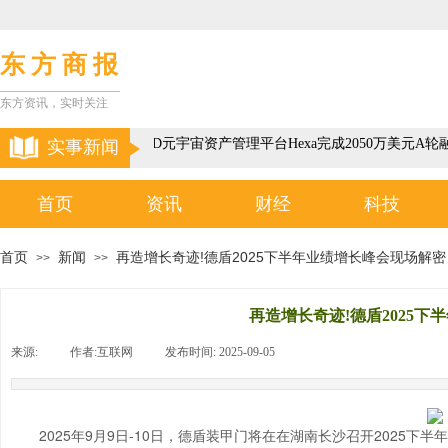
东 方 商 报
东方资讯，实时关注
以色列3D元宇宙资产管理平台Hexa完成2050万美元A轮
实事新闻
首页
资讯
财经
科技
首页
新闻
再造增长奇迹!德盾2025下半年业绩增长峰会现场解密
>>
>>
再造增长奇迹!德盾2025
来源:
|
作者:
互联网
|
发布时间:
2025-09-05
|
|
2025年9月9日-10日，德盾装甲门将在在湖南长沙召开2025下