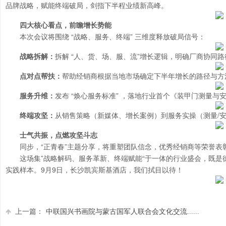
品牌战略，赋能终端破局，剑指下半程业绩新高峰。
四大核心看点，前瞻增长势能
本次会议将围绕 “战略、服务、终端” 三维度释放破局信号：
战略拆解：
拆解 “人、货、场、服、流”增长逻辑，明确厂商协同
点对点帮扶：
帮助经销商根据当地市场确定下半年增长的路径与方
服务升维：
发布 “焕心服务标准” ，落地行业首个《装甲门测量
终端攻坚：
从销售策略（新媒体、增长案例）到服务实操（测量/安
士气共振，点燃攻坚斗志
同步，“正青春”主题分享，将重塑团队信念，优秀经销商等荣誉表
这场集”战略解码、服务革新、终端赋能“于一体的行业盛会，既是德
实践样本。9月9日，长沙凯宾斯基酒店，我们拭目以待！
上一篇：
中联国兴书画院与蒙古国军人联合会文化交流......