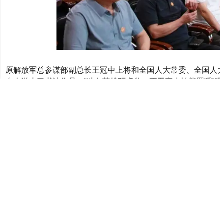
原解放军总参谋部副总长王冠中上将和全国人大常委、全国人
专人送来了书法作品：“独有英雄驱虎豹，更无豪杰怕熊罴”和“