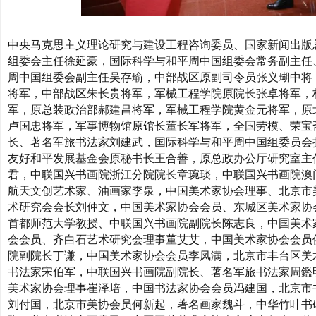
中央马克思主义理论研究与建设工程咨询委员、国家新闻出版
组委会主任徐延豪，国际科学与和平周中国组委会常务副主任
周中国组委会副主任吴存瑜，中部战区原副司令员张义瑚中将
将军，中部战区朱长贵将军，军械工程学院原院长张卓将军，
军，原总装政治部郝建昌将军，军械工程学院黄金元将军，原
卢国忠将军，军事博物馆原馆长董长军将军，全国劳模、荣宝
长、著名军旅书法家刘建武，国际科学与和平周中国组委员会
友好和平发展基金会原秘书长王合善，原总政办公厅研究室主
君，中联国兴书画院浙江分院院长章琬琰，中联国兴书画院澳
航天文创艺术家、油画家李泉，中国美术家协会理事、北京市
术研究会会长刘仲文，中国美术家协会会员、东城区美术家协
首都师范大学教授、中联国兴书画院副院长陈志良，中国美术
会会员、齐白石艺术研究会理事董艾艾，中国美术家协会会员
院副院长丁谦，中国美术家协会会员李凤满，北京市丰台区美
书法家宋伯军，中联国兴书画院副院长、著名军旅书法家周鑑
美术家协会理事崔泽培，中国书法家协会会员冯建国，北京市
刘付国，北京市美协会员何新起，著名画家魏斗，中华竹叶书