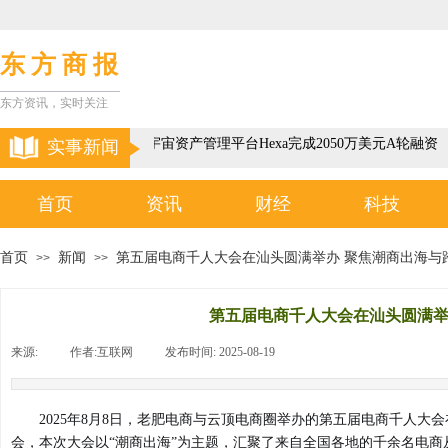
东 方 商 报
东方资讯，实时关注
以色列3D元宇宙资产管理平台Hexa完成2050万美元A轮融资
实事新闻
首页
资讯
财经
科技
首页
新闻
第五届电商千人大会在汕头圆满举办 聚焦潮商出海与
>>
>>
第五届电商千人大会在汕头圆满举
来源:
|
作者:
互联网
|
发布时间:
2025-08-19
|
|
2025年8月8日，老肥电商与云顶电商圈举办的第五届电商千人大
会，本次大会以“潮商出海”为主题，汇聚了来自全国各地的千余名电