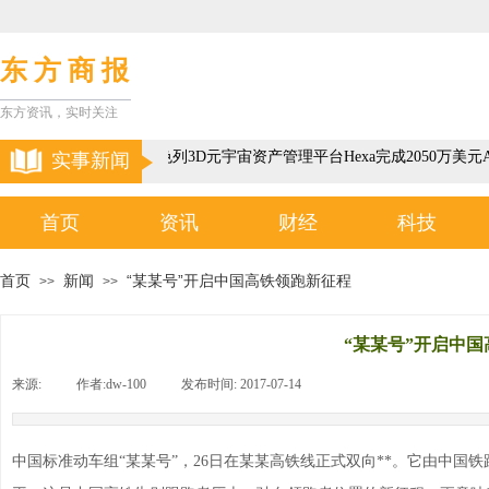
东 方 商 报
东方资讯，实时关注
以色列3D元宇宙资产管理平台Hexa完成2050万美元
实事新闻
首页
资讯
财经
科技
首页
新闻
“某某号”开启中国高铁领跑新征程
>>
>>
“某某号”开启中
来源:
|
作者:
dw-100
|
发布时间:
2017-07-14
|
|
中国标准动车组“
某某
号”，26日在
某某
高铁线正式双向**。它由中国