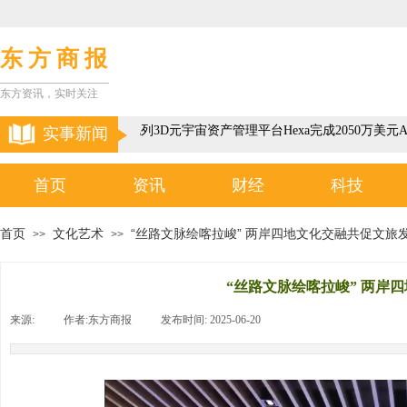
东 方 商 报
东方资讯，实时关注
以色列3D元宇宙资产管理平台Hexa完成2050万美元A
实事新闻
首页
资讯
财经
科技
首页
文化艺术
“丝路文脉绘喀拉峻” 两岸四地文化交融共促文旅
>>
>>
“丝路文脉绘喀拉峻” 两岸
来源:
|
作者:
东方商报
|
发布时间:
2025-06-20
|
|