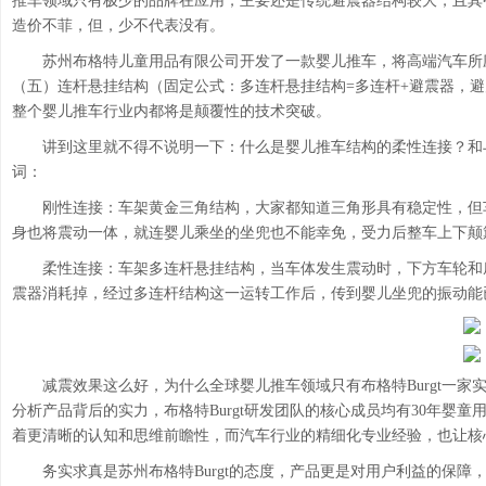
推车领域只有极少的品牌在应用，主要还是传统避震器结构较大，且其
造价不菲，但，少不代表没有。
苏州布格特儿童用品有限公司开发了一款婴儿推车，将高端汽车所
（五）连杆悬挂结构（固定公式：多连杆悬挂结构=多连杆+避震器，避
整个婴儿推车行业内都将是颠覆性的技术突破。
讲到这里就不得不说明一下：什么是婴儿推车结构的柔性连接？和
词：
刚性连接：
车架黄金三角结构，大家都知道三角形具有稳定性，但
身也将震动一体，就连婴儿乘坐的坐兜也不能幸免，受力后整车上下颠
柔性连接：
车架多连杆悬挂结构，当车体发生震动时，下方车轮和
震器消耗掉，经过多连杆结构这一运转工作后，传到婴儿坐兜的振动能
减震效果这么好，为什么全球婴儿推车领域只有布格特Burgt一
分析产品背后的实力，布格特Burgt研发团队的核心成员均有30年婴
着更清晰的认知和思维前瞻性，而汽车行业的精细化专业经验，也让核
务实求真是苏州布格特Burgt的态度，产品更是对用户利益的保