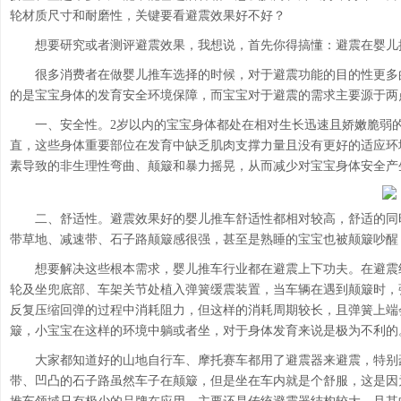
轮材质尺寸和耐磨性，关键要看避震效果好不好？
想要研究或者测评避震效果，我想说，首先你得搞懂：避震在婴儿
很多消费者在做婴儿推车选择的时候，对于避震功能的目的性更多
的是宝宝身体的发育安全环境保障，而宝宝对于避震的需求主要源于两
一、安全性。
2岁以内的宝宝身体都处在相对生长迅速且娇嫩脆弱
直，这些身体重要部位在发育中缺乏肌肉支撑力量且没有更好的适应环
素导致的非生理性弯曲、颠簸和暴力摇晃，从而减少对宝宝身体安全产
二、舒适性。
避震效果好的婴儿推车舒适性都相对较高，舒适的同
带草地、减速带、石子路颠簸感很强，甚至是熟睡的宝宝也被颠簸吵醒
想要解决这些根本需求，婴儿推车行业都在避震上下功夫。在避震
轮及坐兜底部、车架关节处植入弹簧缓震装置，当车辆在遇到颠簸时，
反复压缩回弹的过程中消耗阻力，但这样的消耗周期较长，且弹簧上端
簸，小宝宝在这样的环境中躺或者坐，对于身体发育来说是极为不利的
大家都知道好的山地自行车、摩托赛车都用了避震器来避震，特别
带、凹凸的石子路虽然车子在颠簸，但是坐在车内就是个舒服，这是因