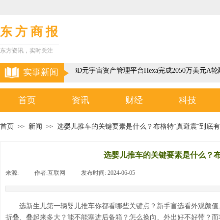
东 方 商 报
东方资讯，实时关注
以色列3D元宇宙资产管理平台Hexa完成2050万美元A轮
实事新闻
首页
资讯
财经
科技
首页
新闻
选婴儿推车的关键要素是什么？布格特“真避震”到底
>>
>>
选婴儿推车的关键要素是什么？布
来源:
|
作者:
互联网
|
发布时间:
2024-06-05
|
|
选新生儿第一辆婴儿推车你都看哪些关键点？新手盲选看外观颜值
折叠、叠起来多大？能不能塞进后备箱？怎么换向、外出好不好带？而