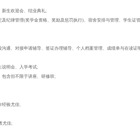
、新生欢迎会、结业典礼;
定及纪律管理(奖学金资格、奖励及惩罚执行)、宿舍安排与管理、学生证
校沟通、对接申请辅导、签证办理辅导、个人档案管理、成绩单与在读证
生说明会、入学考试;
，包含但不限于讲座、研修班;
经验尤佳;
练者尤佳;