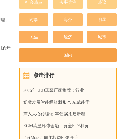
社会热点
实事关注
热议
时事
海外
明星
管理、
民生
经济
城市
明的开
国内
点击排行
2026年LED球幕厂家推荐：行业
积极发展智能经济新形态 Al赋能千
声入人心传理论 牢记嘱托启新程——
EGM英皇环球金融：黄金ETF和黄
FastMoss四周年权益回馈开启