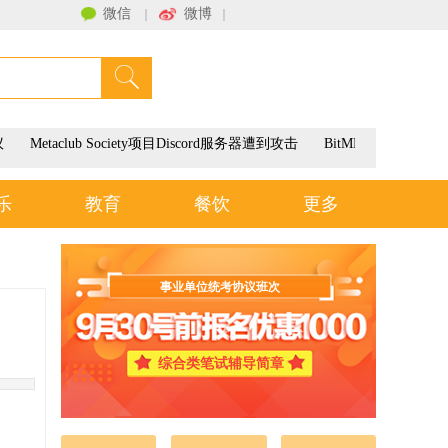
微信
微博
｜
｜
联系我们
议
Metaclub Society项目Discord服务器遭到攻击
BitMEX将于3月9
乐
教育
餐饮
更多
事业单位统考协议班次
综合类笔试辅导简章